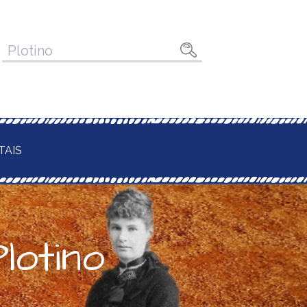
Pesquisar
por:
TAIS
lotino