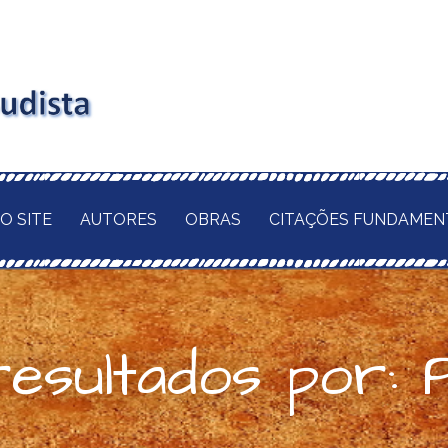
Budista é
 MAITLAND
ORRENTE
udismo
NTAL DO
O SITE
AUTORES
OBRAS
CITAÇÕES FUNDAMEN
 DA VERDADEIRA
anismo
MBOLOS. NA FÉ UNA
PERADA REDENÇÃO
ADEIRAMENTE
esultados por: P