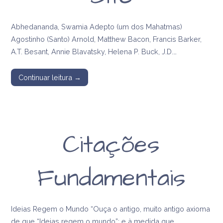
Abhedananda, Swamia Adepto (um dos Mahatmas)
Agostinho (Santo) Arnold, Matthew Bacon, Francis Barker,
A.T. Besant, Annie Blavatsky, Helena P. Buck, J.D.…
Continuar leitura →
Citações
Fundamentais
Ideias Regem o Mundo “Ouça o antigo, muito antigo axioma
de que “Ideias regem o mundo”; e à medida que…