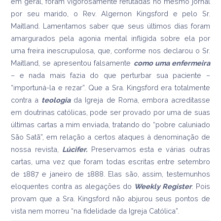
em geral, foram vigorosamente refutadas no mesmo jornal
por seu marido, o Rev. Algernon Kingsford e pelo Sr.
Maitland. Lamentamos saber que seus últimos dias foram
amargurados pela agonia mental infligida sobre ela por
uma freira inescrupulosa, que, conforme nos declarou o Sr.
Maitland, se apresentou falsamente
como uma enfermeira
– e nada mais fazia do que perturbar sua paciente –
“importuná-la e rezar”. Que a Sra. Kingsford era totalmente
contra a
teologia
da Igreja de Roma, embora acreditasse
em doutrinas católicas, pode ser provado por uma de suas
últimas cartas a mim enviada, tratando do “pobre caluniado
São Satã”, em relação a certos ataques à denominação de
nossa revista,
Lúcifer.
Preservamos esta e várias outras
cartas, uma vez que foram todas escritas entre setembro
de 1887 e janeiro de 1888. Elas são, assim, testemunhos
eloquentes contra as alegações do
Weekly
Register
. Pois
provam que a Sra. Kingsford não abjurou seus pontos de
vista nem morreu “na fidelidade da Igreja Católica”.