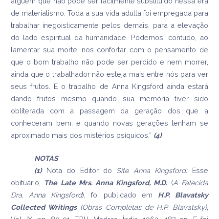
alguém que não pode ser facilmente substituído nessa era
de materialismo. Toda a sua vida adulta foi empregada para
trabalhar inegoisticamente pelos demais, para a elevação
do lado espiritual da humanidade. Podemos, contudo, ao
lamentar sua morte, nos confortar com o pensamento de
que o bom trabalho não pode ser perdido e nem morrer,
ainda que o trabalhador não esteja mais entre nós para ver
seus frutos. E o trabalho de Anna Kingsford ainda estará
dando frutos mesmo quando sua memória tiver sido
obliterada com a passagem da geração dos que a
conheceram bem, e quando novas gerações tenham se
aproximado mais dos mistérios psíquicos.”
(4)
NOTAS
(1)
Nota do Editor do
Site Anna Kingsford:
Esse
obituário,
The
Late Mrs. Anna Kingsford, M.D.
(
A Falecida
Dra. Anna Kingsford
), foi publicado em
H.P.
Blavatsky
Collected Writings
(Obras Completas de H.P. Blavatsky)
,