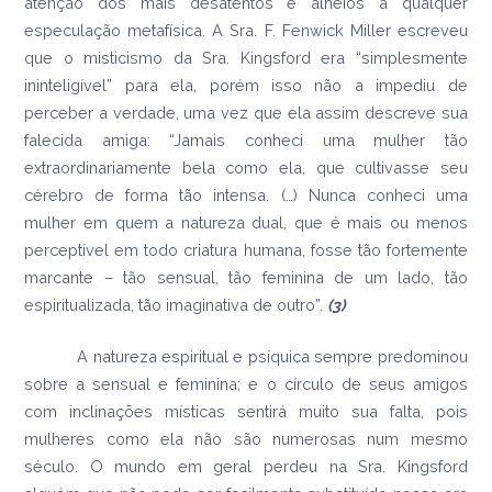
atenção dos mais desatentos e alheios a qualquer
especulação metafísica. A Sra. F. Fenwick Miller escreveu
que o misticismo da Sra. Kingsford era “simplesmente
ininteligível” para ela, porém isso não a impediu de
perceber a verdade, uma vez que ela assim descreve sua
falecida amiga: “Jamais conheci uma mulher tão
extraordinariamente bela como ela, que cultivasse seu
cérebro de forma tão intensa. (…) Nunca conheci uma
mulher em quem a natureza dual, que é mais ou menos
perceptível em todo criatura humana, fosse tão fortemente
marcante – tão sensual, tão feminina de um lado, tão
espiritualizada, tão imaginativa de outro”.
(3)
A natureza espiritual e psíquica sempre predominou
sobre a sensual e feminina; e o círculo de seus amigos
com inclinações místicas sentirá muito sua falta, pois
mulheres como ela não são numerosas num mesmo
século. O mundo em geral perdeu na Sra. Kingsford