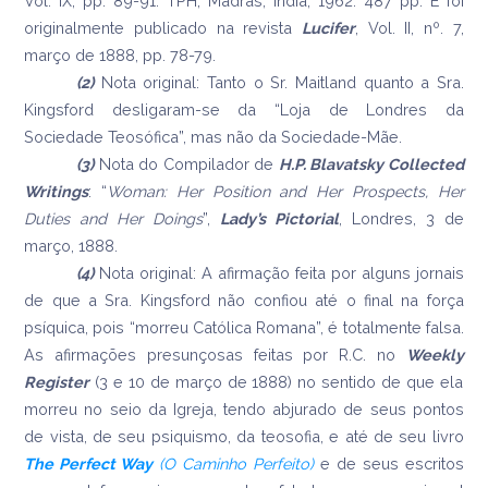
Vol. IX, pp. 89-91. TPH, Madras, Índia, 1962. 487 pp. E foi
originalmente publicado na revista
Lucifer
, Vol. II, nº. 7,
março de 1888, pp. 78-79.
(2)
Nota original: Tanto o Sr. Maitland quanto a Sra.
Kingsford desligaram-se da “Loja de Londres da
Sociedade Teosófica”, mas não da Sociedade-Mãe.
(3)
Nota do Compilador de
H.P.
Blavatsky Collected
Writings
: “
Woman: Her Position and Her Prospects, Her
Duties and Her Doings
”,
Lady’
s Pictorial
, Londres, 3 de
março, 1888.
(4)
Nota original: A afirmação feita por alguns jornais
de que a Sra. Kingsford não confiou até o final na força
psíquica, pois “morreu Católica Romana”, é totalmente falsa.
As afirmações presunçosas feitas por R.C. no
Weekly
Register
(3 e 10 de março de 1888) no sentido de que ela
morreu no seio da Igreja, tendo abjurado de seus pontos
de vista, de seu psiquismo, da teosofia, e até de seu livro
The
Perfect Way
(O Caminho Perfeito)
e de seus escritos